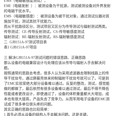
EMS（电磁敏感度测试），
EMI（电磁发射 ）：被测设备为干扰源，测试被测设备对外界发射
的电磁干扰水平。
EMS（电磁敏感度）：被测设备为被干扰对象，通过测试仪器对其
施加干扰，测试其抗干扰能力。
而从干扰路径区分，测试项目又区分为传导测试与辐射测试两类。
传导测试：CE-传导反射测试，CS-传导敏感度测试
辐射测试：RE-辐射反射测试，RS-辐射敏感度测试
二 GJB151A-97测试项目表
表1 GJB151A-97项目
三 解决GJB151A-97测试问题的错误思路、正确思路
那么设备的电磁兼容设计与处理应该从传导与辐射入手去解决问
题。
按照通常的思路去考虑，很多人认为采用滤波器去限制线路上的传
导干扰信号，通过屏蔽壳体来抑制辐射干扰信号就可以了。可是到
了EMC实验室绝大部分设备难以通过。反复的整改，测试，感觉能
做的都做了，最后依然有很多设备难以通过测试，最后不得不降低
性能或者更改设计，即使通过了，设备的体积重量都大大增加，成
本也有很大提高，产品失去了竞争力。从而军用电子设备的EMC测
试成了很多单位很头疼的问题。
其实正确的思路也比较简单：
1 首先必须从设备的结构入手去解决问题。这是关键。