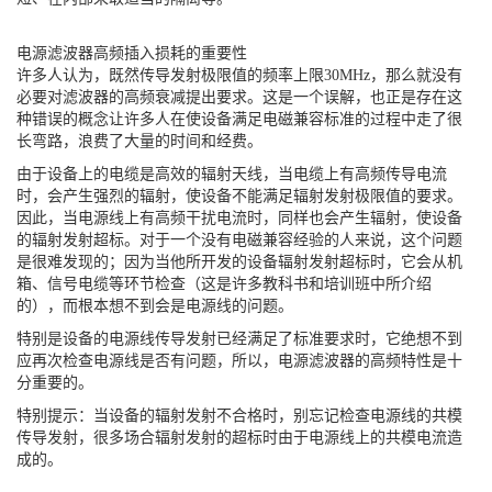
电源滤波器高频插入损耗的重要性
许多人认为，既然传导发射极限值的频率上限30MHz，那么就没有
必要对滤波器的高频衰减提出要求。这是一个误解，也正是存在这
种错误的概念让许多人在使设备满足电磁兼容标准的过程中走了很
长弯路，浪费了大量的时间和经费。
由于设备上的电缆是高效的辐射天线，当电缆上有高频传导电流
时，会产生强烈的辐射，使设备不能满足辐射发射极限值的要求。
因此，当电源线上有高频干扰电流时，同样也会产生辐射，使设备
的辐射发射超标。对于一个没有电磁兼容经验的人来说，这个问题
是很难发现的；因为当他所开发的设备辐射发射超标时，它会从机
箱、信号电缆等环节检查（这是许多教科书和培训班中所介绍
的），而根本想不到会是电源线的问题。
特别是设备的电源线传导发射已经满足了标准要求时，它绝想不到
应再次检查电源线是否有问题，所以，电源滤波器的高频特性是十
分重要的。
特别提示：当设备的辐射发射不合格时，别忘记检查电源线的共模
传导发射，很多场合辐射发射的超标时由于电源线上的共模电流造
成的。