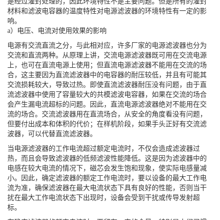
是经过灌封处理的，因此环境特性不是主要问题。但是所有的灌封
材料和滤波电容器的温度特性对电源滤波器的环境特性有一定的影
响。
a）电压、电流对使用效果的影响
电源有交流直流之分，与此相对应，许多厂家的电源滤波器也分为
交流和直流两种。从原理上讲，交流电源滤波器既可用在交流电源
上，也可在直流电源上使用；但直流电源滤波器不能用在交流的场
合，这主要因为直流滤波器中的电容器的耐压较低，并且有可能其
交流损耗较大，导致过热。即使直流滤波器耐压没有问题，由于直
流滤波器中使用了容量较大的共模滤波电容器，如果在交流的场合
会产生漏电流超标的问题。因此，直流电源滤波器绝对不能用在交
流的场合。交流滤波器用在直流场合，从安全的角度看没有问题，
但要付出成本和体积的代价；在样机阶段，如果手头正好有交流滤
波器，可以代替直流滤波器。
当电源滤波器的工作电流超过额定电流时，不仅会造成滤波器过
热，而且会导致滤波器的低频滤波性能降低。这是因为滤波器中的
电感在较大电流的情况下，磁芯会发生饱和现象，使实际电感量减
小。因此，确定滤波器的额定工作电流时，要以设备的最大工作电
流为准，确保滤波器在最大电流状态下具有良好的性能，否则当干
扰在最大工作电流状态下出现时，设备会受到干扰或传导发射超
标。