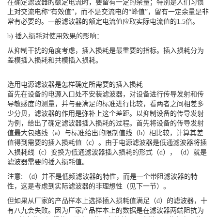
在确定滤波器的额定电流时，要留有一定的余量；特别是人们习惯
上对交流电称“有效值”，而不是交流电的“峰值”，留有一定余量是非
常有必要的。一般滤波器的额定电流值应取实际电流值的1.5倍。
b) 插入损耗对使用效果的影响：
从抑制干扰的角度考虑，插入损耗是最重要的指标。插入损耗分为
差模插入损耗和共模插入损耗。
选用电源滤波器是怎样确定所需要的插入损耗
首先在设备的电源入口处不安装滤波器，对设备进行传导发射和传
导敏感度的测量，并与要满足的标准进行比较，看两者之间相差多
少分贝，滤波器的作用是弥补上这个差距。以抑制设备的传导发射
为例，给出了确定滤波器插入损耗的过程。首先将设备的传导发射
值最大包络线（a）与标准给出的限制值线（b）相比较，计算其差
值得到需要的插入损耗值（c）。由于电源滤波器是低通滤波器将插
入损耗线（c）变换为低通滤波器插入损耗的形式（d），（d）就是
滤波器需要的插入损耗值。
注意: （d）并不是低频滤波器的特性，而是一个带阻滤波器的特
性，这是考虑到实际滤波器的非理想性（见下一节）。
但如果从厂家的产品样本上选择插入损耗值满足（d）的滤波器，十
有八九会失败。因为厂家产品样本上的数据是在滤波器两端阻抗为