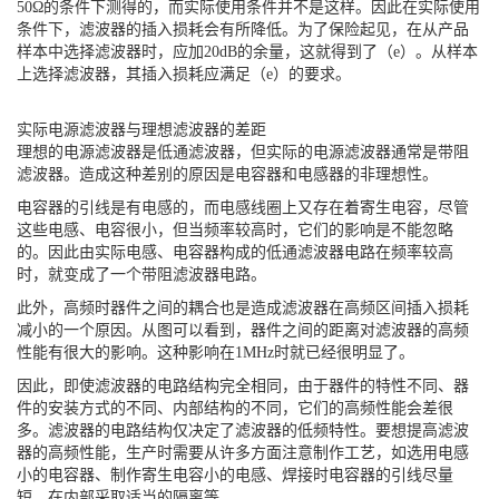
50Ω的条件下测得的，而实际使用条件并不是这样。因此在实际使用
条件下，滤波器的插入损耗会有所降低。为了保险起见，在从产品
样本中选择滤波器时，应加20dB的余量，这就得到了（e）。从样本
上选择滤波器，其插入损耗应满足（e）的要求。
实际电源滤波器与理想滤波器的差距
理想的电源滤波器是低通滤波器，但实际的电源滤波器通常是带阻
滤波器。造成这种差别的原因是电容器和电感器的非理想性。
电容器的引线是有电感的，而电感线圈上又存在着寄生电容，尽管
这些电感、电容很小，但当频率较高时，它们的影响是不能忽略
的。因此由实际电感、电容器构成的低通滤波器电路在频率较高
时，就变成了一个带阻滤波器电路。
此外，高频时器件之间的耦合也是造成滤波器在高频区间插入损耗
减小的一个原因。从图可以看到，器件之间的距离对滤波器的高频
性能有很大的影响。这种影响在1MHz时就已经很明显了。
因此，即使滤波器的电路结构完全相同，由于器件的特性不同、器
件的安装方式的不同、内部结构的不同，它们的高频性能会差很
多。滤波器的电路结构仅决定了滤波器的低频特性。要想提高滤波
器的高频性能，生产时需要从许多方面注意制作工艺，如选用电感
小的电容器、制作寄生电容小的电感、焊接时电容器的引线尽量
短、在内部采取适当的隔离等。